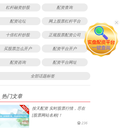
杠杆融资炒股
配资查询
配资论坛
网上股票杠杆平台
十倍杠杆炒股
正规股票配资公司
买股票怎么开户
配资平台开户
配资咨询
配资平台网址
全部话题标签
热门文章
按天配资 实时股票行情，尽在
[股票网站名称]！
236