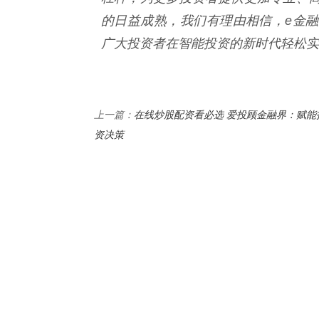
的日益成熟，我们有理由相信，e金
广大投资者在智能投资的新时代轻松实
在线炒股配资看必选 爱投顾金融界：赋能
上一篇：
资决策