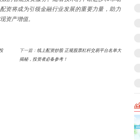
融配资将成为引领金融行业发展的重要力量，助力
现资产增值。
投
线上配资炒股 正规股票杠杆交易平台名单大
下一篇：
揭秘，投资者必备参考！