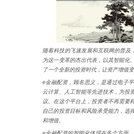
随着科技的飞速发展和互联网的普及
为这一变革的杰出代表，以其智能化
了一个全新的投资时代，让资产增值变
e金融配资，顾名思义，是通过电子
云计算、人工智能等先进技术，为投
议。在这个平台上，投资者不再需要
自己的投资目标和风险承受能力，选
和增值。
e金融配资的智能化体现在多个方面