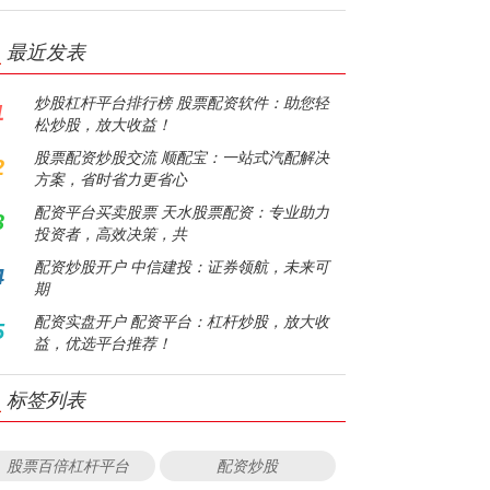
最近发表
炒股杠杆平台排行榜 股票配资软件：助您轻
1
松炒股，放大收益！
股票配资炒股交流 顺配宝：一站式汽配解决
2
方案，省时省力更省心
配资平台买卖股票 天水股票配资：专业助力
3
投资者，高效决策，共
配资炒股开户 中信建投：证券领航，未来可
4
期
配资实盘开户 配资平台：杠杆炒股，放大收
5
益，优选平台推荐！
标签列表
股票百倍杠杆平台
配资炒股