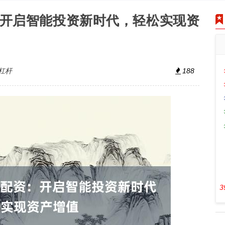
：开启智能投资新时代，轻松实现资
杠杆
188
3