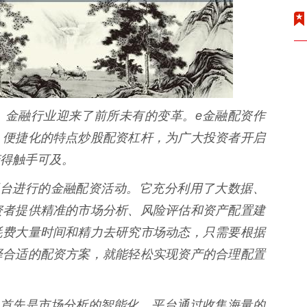
，金融行业迎来了前所未有的变革。e金融配资作
、便捷化的特点炒股配资杠杆，为广大投资者开启
得触手可及。
平台进行的金融配资活动。它充分利用了大数据、
资者提供精准的市场分析、风险评估和资产配置建
耗费大量时间和精力去研究市场动态，只需要根据
择合适的配资方案，就能轻松实现资产的合理配置
。首先是市场分析的智能化。平台通过收集海量的