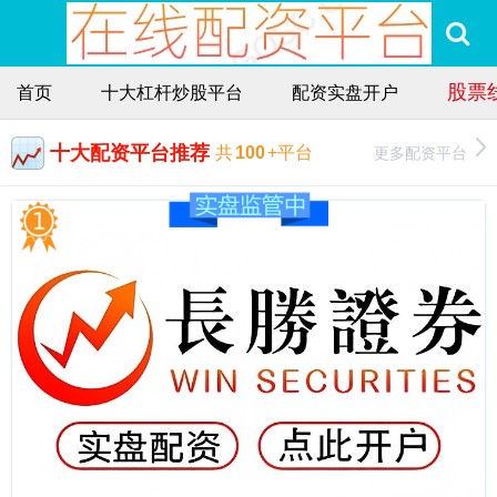
股票
首页
十大杠杆炒股平台
配资实盘开户
十大配资平台推荐
更多配资平台
共
100
+平台