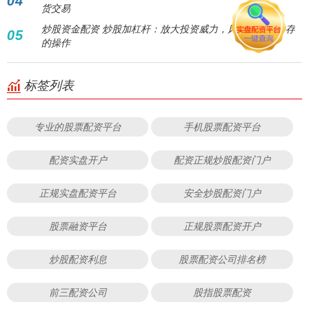
04
货交易
炒股资金配资 炒股加杠杆：放大投资威力，风险与机遇并存
05
的操作
标签列表
专业的股票配资平台
手机股票配资平台
配资实盘开户
配资正规炒股配资门户
正规实盘配资平台
安全炒股配资门户
股票融资平台
正规股票配资开户
炒股配资利息
股票配资公司排名榜
前三配资公司
股指股票配资