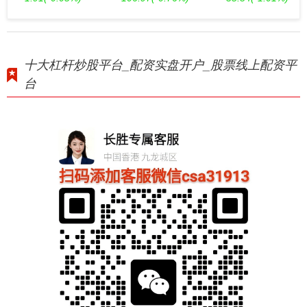
十大杠杆炒股平台_配资实盘开户_股票线上配资平
台