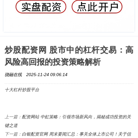
炒股配资网 股市中的杠杆交易：高
风险高回报的投资策略解析
骁融在线
2025-11-24 09:06:14
十大杠杆炒股平台
配资网站 中虹策略：引领市场新风向，揭秘成功投资的关
上一篇：
键之道
白银配资官网 周末要闻汇总：事关全体上市公司！关于信
下一篇：