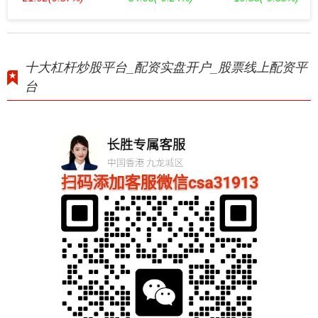
十大杠杆炒股平台_配资实盘开户_股票线上配资平
台