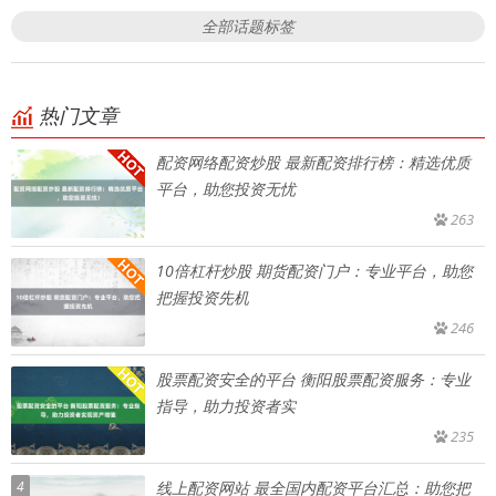
全部话题标签
热门文章
配资网络配资炒股 最新配资排行榜：精选优质
平台，助您投资无忧
263
10倍杠杆炒股 期货配资门户：专业平台，助您
把握投资先机
246
股票配资安全的平台 衡阳股票配资服务：专业
指导，助力投资者实
235
4
线上配资网站 最全国内配资平台汇总：助您把