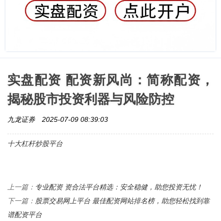
实盘配资 配资新风尚：简称配资，
揭秘股市投资利器与风险防控
九龙证券
2025-07-09 08:39:03
十大杠杆炒股平台
专业配资 资合法平台精选：安全稳健，助您投资无忧！
上一篇：
股票交易网上平台 最佳配资网站排名榜，助您轻松找到靠
下一篇：
谱配资平台