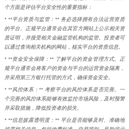
个方面是评估平台安全性的重要指标：
* **平台资质与监管：** 务必选择拥有合法运营资质
的平台。正规平台通常会在其官方网站上公示相关资
质证明，并接受相关金融监管机构的监管。投资者可
以通过查询相关机构的网站，核实平台的资质信息。
* **资金安全保障：** 了解平台的资金管理方式。正
规平台通常会将客户的资金与平台的运营资金隔离，
并采用第三方银行托管的方式，确保资金安全。
* **风控体系：** 考察平台的风控体系是否完善。一
个完善的风控体系能够有效监控市场风险，及时预警
并采取措施，降低投资者的损失。
* **信息披露透明度：** 平台是否能够及时、准确地