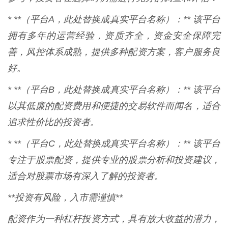
* **（平台A，此处替换成真实平台名称）：** 该平台
拥有多年的运营经验，资质齐全，资金安全保障完
善，风控体系成熟，提供多种配资方案，客户服务良
好。
* **（平台B，此处替换成真实平台名称）：** 该平台
以其低廉的配资费用和便捷的交易软件而闻名，适合
追求性价比的投资者。
* **（平台C，此处替换成真实平台名称）：** 该平台
专注于股票配资，提供专业的股票分析和投资建议，
适合对股票市场有深入了解的投资者。
**投资有风险，入市需谨慎**
配资作为一种杠杆投资方式，具有放大收益的潜力，