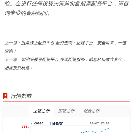
险。在进行任何投资决策前实盘股票配资平台，请咨
询专业的金融顾问。
股票线上配资平台 配资查询：正规平台、安全可靠，一键
上一篇：
查询！
智沪深股票配资平台 在线配资服务：助您轻松放大资金，
下一篇：
把握投资机遇！
行情指数
上证走势
深证走势
创业走势