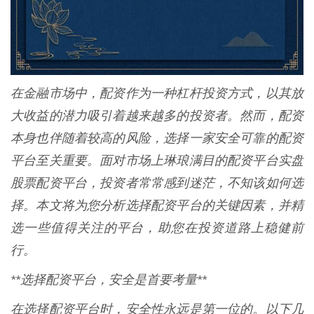
在金融市场中，配资作为一种杠杆投资方式，以其放
大收益的潜力吸引着越来越多的投资者。然而，配资
本身也伴随着较高的风险，选择一家安全可靠的配资
平台至关重要。面对市场上琳琅满目的配资平台实盘
股票配资平台，投资者常常感到迷茫，不知该如何选
择。本文将为您分析选择配资平台的关键因素，并精
选一些值得关注的平台，助您在投资道路上稳健前
行。
**选择配资平台，安全是首要考量**
在选择配资平台时，安全性永远是第一位的。以下几