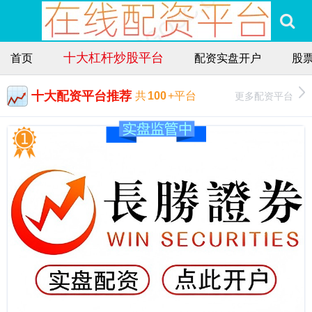
十大杠杆炒股平台
首页
配资实盘开户
股
十大配资平台推荐
更多配资平台
共
100
+平台