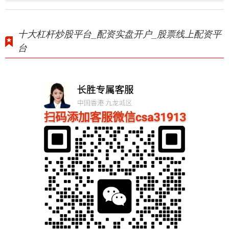
十大杠杆炒股平台_配资实盘开户_股票线上配资平
台