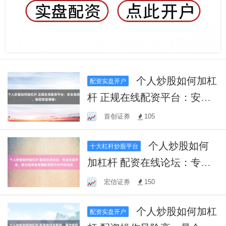
个人炒股如何加杠
配资实盘开户
杆 正规在线配资平台：安全
高效，助您财富增值！
首创证券
105
个人炒股如何
十大杠杆炒股平台
加杠杆 配资在线论坛：专业
交流平台，助力投资者掌握
宏信证券
150
配资技巧与市场动态
个人炒股如何加杠
配资实盘开户