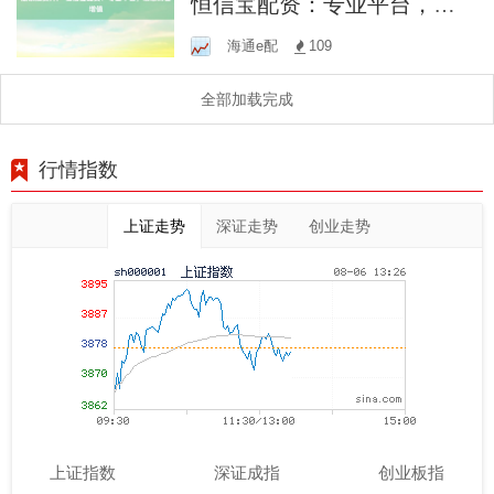
恒信宝配资：专业平台，助
您财富增值
海通e配
109
全部加载完成
行情指数
上证走势
深证走势
创业走势
上证指数
深证成指
创业板指