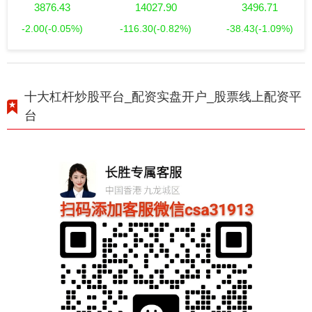
3876.43
14027.90
3496.71
-2.00
(-0.05%)
-116.30
(-0.82%)
-38.43
(-1.09%)
十大杠杆炒股平台_配资实盘开户_股票线上配资平
台