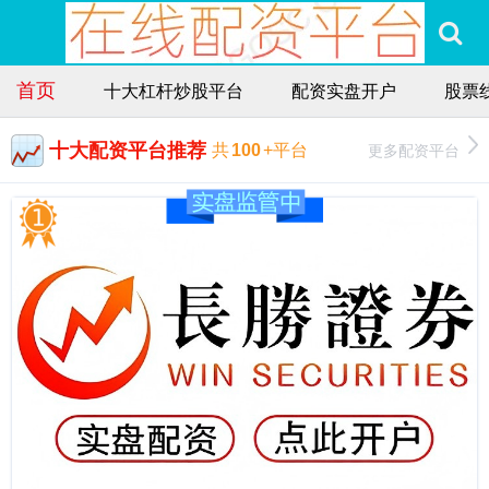
首页
十大杠杆炒股平台
配资实盘开户
股票
十大配资平台推荐
更多配资平台
共
100
+平台