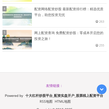
4
配资网络配资炒股 最新配资排行榜：精选优质
平台，助您投资无忧
263
5
网上配资查询 免费配资炒股：零成本开启您的
投资之旅！
255
友情链接：
十大杠杆炒股平台_配资实盘开户_股票线上配资平台
Powered by
RSS地图
HTML地图