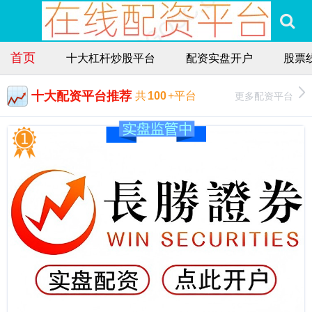
首页
十大杠杆炒股平台
配资实盘开户
股票
十大配资平台推荐
更多配资平台
共
100
+平台