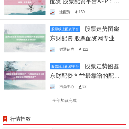
配资 股票配资平台APP：精
选推荐，安全便捷！
速配资
150
股票走势图鑫
股票线上配资平台
东财配资 股票配资网专业配
资服务，助您轻松把握股市
财通证券
112
机遇！
股票走势图鑫
股票线上配资平台
东财配资 * **最靠谱的配资
公司，助您轻松开启财富之
浩鼎中心
92
路**
全部加载完成
行情指数