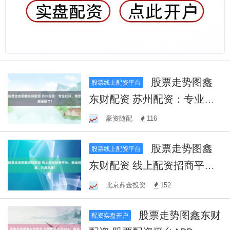
股票走势图鑫
股票线上配资平台
东财配资 苏州配资：专业杠
杆，助您掘金股市！
豪资随配
116
股票走势图鑫
股票线上配资平台
东财配资 线上配资招商平
台：掘金机遇，共赢未来！
北京鼎金投资
152
股票走势图鑫东财
配资实盘开户