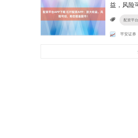
益，风险
配资平台
平安证券