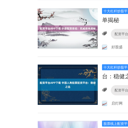
十大杠杆炒股平
单揭秘
配资平台
好股盛
十大杠杆炒股平
台：稳健
配资平台
启灯网
股票线上配资平