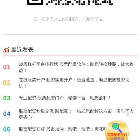
最近发表
炒股杠杆平台排行榜 股票配资软件：助您轻松炒股，放大收
01
益！
在线股票开户 配资实盘开户：极速通道，助您把握投资良
02
机！
03
专业配资 股票配资门户：精选平台，助您盈利！
股票配资炒股交流 顺配宝：一站式汽配解决方案，省时省力
04
更省心
05
股票配资杠杆 股市加油！涨吧！涨吧！再涨吧！