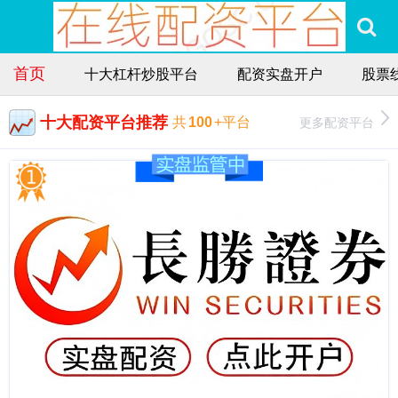
首页
十大杠杆炒股平台
配资实盘开户
股票
十大配资平台推荐
更多配资平台
共
100
+平台