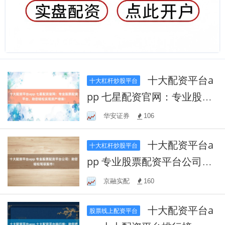
十大配资平台a
十大杠杆炒股平台
pp 七星配资官网：专业股票
配资平台，助您轻松实现资
华安证券
106
产增值！
十大配资平台a
十大杠杆炒股平台
pp 专业股票配资平台公司：
助您轻松驾驭股市！
京融实配
160
十大配资平台a
股票线上配资平台