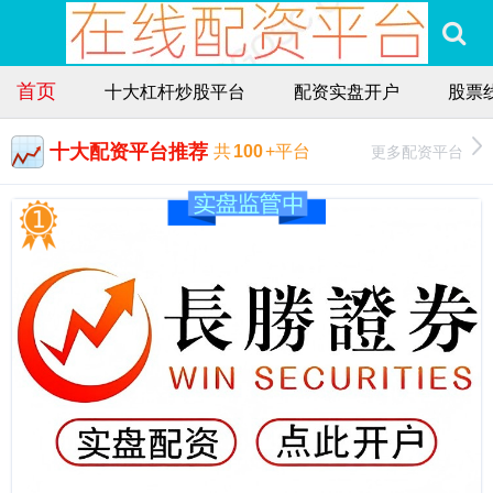
首页
十大杠杆炒股平台
配资实盘开户
股票
十大配资平台推荐
更多配资平台
共
100
+平台