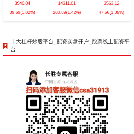
3940.04
14311.01
3563.12
39.69
(1.02%)
200.89
(1.42%)
47.56
(1.35%)
十大杠杆炒股平台_配资实盘开户_股票线上配资平
台