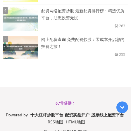
4
配资网络配资炒股 最新配资排行榜：精选优质
平台，助您投资无忧
263
5
网上配资查询 免费配资炒股：零成本开启您的
投资之旅！
255
友情链接：
十大杠杆炒股平台_配资实盘开户_股票线上配资平台
Powered by
RSS地图
HTML地图