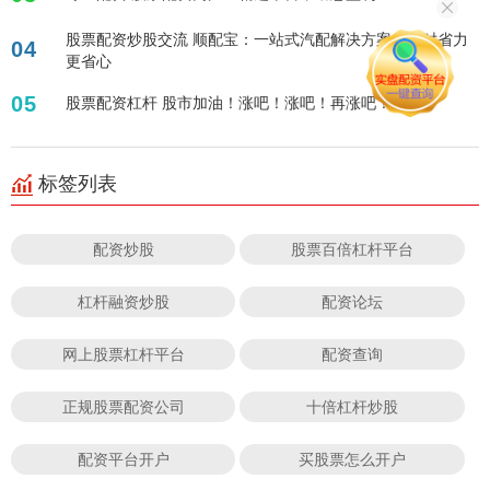
股票配资炒股交流 顺配宝：一站式汽配解决方案，省时省力
04
更省心
05
股票配资杠杆 股市加油！涨吧！涨吧！再涨吧！
标签列表
配资炒股
股票百倍杠杆平台
杠杆融资炒股
配资论坛
网上股票杠杆平台
配资查询
正规股票配资公司
十倍杠杆炒股
配资平台开户
买股票怎么开户