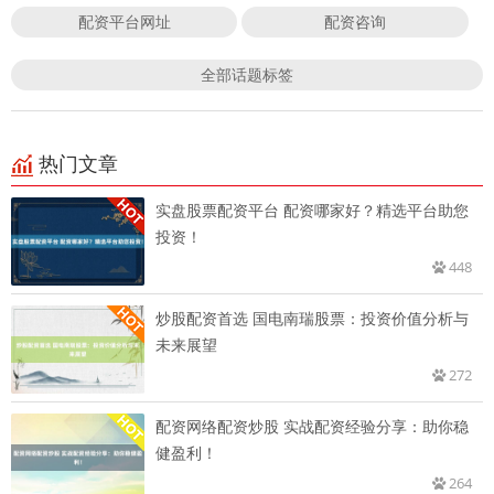
配资平台网址
配资咨询
全部话题标签
热门文章
实盘股票配资平台 配资哪家好？精选平台助您
投资！
448
炒股配资首选 国电南瑞股票：投资价值分析与
未来展望
272
配资网络配资炒股 实战配资经验分享：助你稳
健盈利！
264