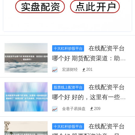
在线配资平台
十大杠杆炒股平台
哪个好 期货配资渠道：助您
放大盈利，掘金期市！
宏源财经
201
在线配资平台
股票线上配资平台
哪个好 好的，这里有一些标
题选项，都使用了“股票交
金巷子易操盘
209
易”这个关键词，并且在字以
在线配资平台
内：
十大杠杆炒股平台