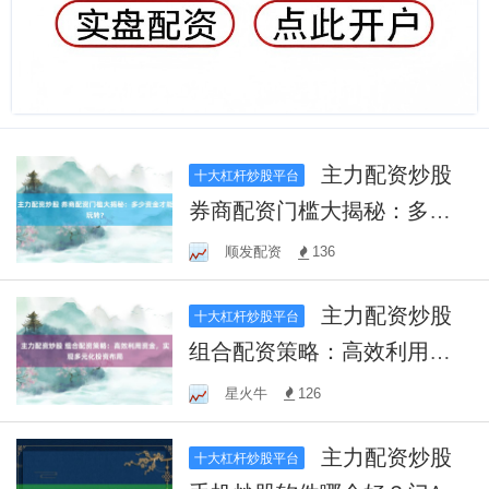
主力配资炒股
十大杠杆炒股平台
券商配资门槛大揭秘：多少
资金才能玩转？
顺发配资
136
主力配资炒股
十大杠杆炒股平台
组合配资策略：高效利用资
金，实现多元化投资布局
星火牛
126
主力配资炒股
十大杠杆炒股平台