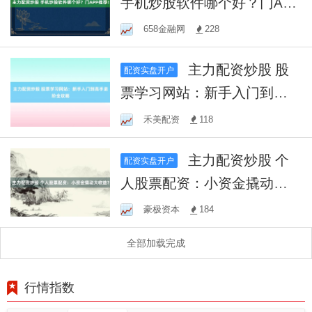
手机炒股软件哪个好？门APP
推荐！
658金融网
228
主力配资炒股 股
配资实盘开户
票学习网站：新手入门到高
手进阶全攻略
禾美配资
118
主力配资炒股 个
配资实盘开户
人股票配资：小资金撬动大
收益？
豪极资本
184
全部加载完成
行情指数